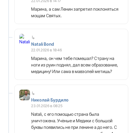
22.01.2026 в 14:17
Марина, а сам Ленин запретил поклоняться
мощам Святых.
Natali Bond
22.01.2026 в 18:46
Марина, он чем тебе помешал? Страну на
ноги из руин поднял, дал всем образование,
медицину! Или сама в мавзолей метишь?
Николай Бурдило
23.01.2026 в 08:25
Natali, с его помощью страна была
уничтожена. Учёные и Медики с большой
буквы появились не при ленине а до него. С