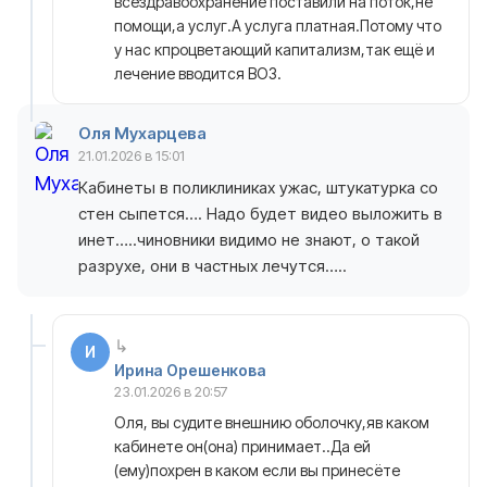
всёздравоохранение поставили на поток,не
помощи,а услуг.А услуга платная.Потому что
у нас кпроцветающий капитализм,так ещё и
лечение вводится ВОЗ.
Оля Мухарцева
21.01.2026 в 15:01
Кабинеты в поликлиниках ужас, штукатурка со
стен сыпется…. Надо будет видео выложить в
инет…..чиновники видимо не знают, о такой
разрухе, они в частных лечутся…..
И
Ирина Орешенкова
23.01.2026 в 20:57
Оля, вы судите внешнию оболочку,яв каком
кабинете он(она) принимает..Да ей
(ему)похрен в каком если вы принесёте