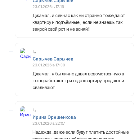
Сарычев Сарычев
23.01.2026 в 17:19
Джамал, и сейчас как ни странно тоже дают
квартиру и подъёмные , если не знаешь так
закрой свой рот и не воняй!!!
Сарычев Сарычев
23.01.2026 в 17:30
Джамал, я бы лично давал ведомственную а
то поработают три года квартиру продают и
сваливают
Ирина Орешенкова
23.01.2026 в 22:07
Надежда, даже если будут платить достойные
зарплаты,врядли найдёте специалиста.