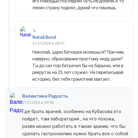
его помощью последних чуть не добили.А то
ленин страну поднял, думай что пишешь.
Natali Bond
23.01.2026 в 08:31
Николай, царю батюшке молишься? При нем,
наверно, образование простому люду дали?
Ты до сих пор батрачил бы на барыню, или в
рекрутах на 25 лет служил. Не переписывай
историю, без тебя грамотеев хватает.
Валентина Радость
21.01.2026 в 09:56
Где брать врачей, особенно на Кубасова кто
пойдёт, там лаборатория , на что похожа,
разве можно работать в таком здании, что бы
сделать гастроскопию нужно брать все с собой