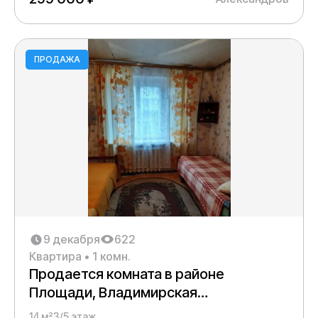
ПРОДАЖА
9 декабря
622
Квартира • 1 комн.
Продается комната в районе
Площади, Владимирская
Первомайская, 73
14 м²
3/5 этаж