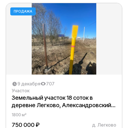
ПРОДАЖА
9 декабря
707
Участок
Земельный участок 18 соток в
деревне Легково, Александровский
округ
1800 м²
750 000 ₽
д. Легково