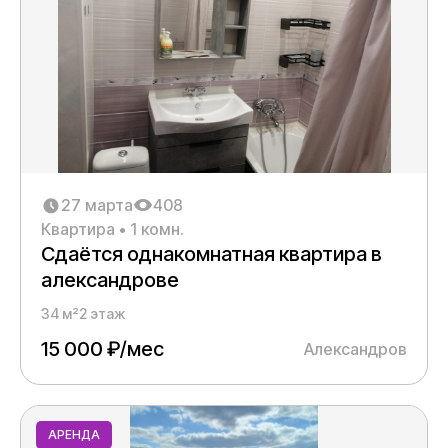
Количество комнат
Категории
27 марта
408
Квартира • 1 комн.
Цена
Сдаётся однакомнатная квартира в
александрове
34 м²
2 этаж
Площадь, м²
15 000 ₽/мес
Александров
АРЕНДА