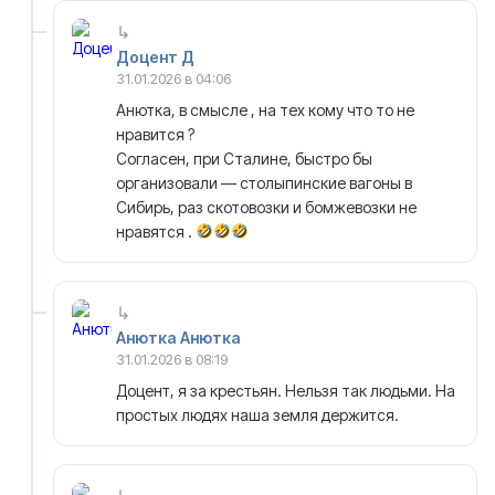
Доцент Д
31.01.2026 в 04:06
Анютка, в смысле , на тех кому что то не
нравится ?
Согласен, при Сталине, быстро бы
организовали — столыпинские вагоны в
Сибирь, раз скотовозки и бомжевозки не
нравятся .
Анютка Анютка
31.01.2026 в 08:19
Доцент, я за крестьян. Нельзя так людьми. На
простых людях наша земля держится.