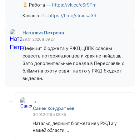
Работа —
https://vk.cc/cSr9Pm
Канал в ТГ:
https://t.me/strausa33
Наталья Петрова
29.01.2026 в 09:27
Дефицит бюджета у РЖД,ЦППК совсем
совесть потеряла,концов и края не найдешь.
Зато дополнительные поезда в Переславль с
бл&ми на охоту ездят,на это у РЖД бюджет
выделен.
Санек Кондратьев
30.01.2026 в 08:35
Наталья, дефицит бюджета не у РЖД а у
нашей области …