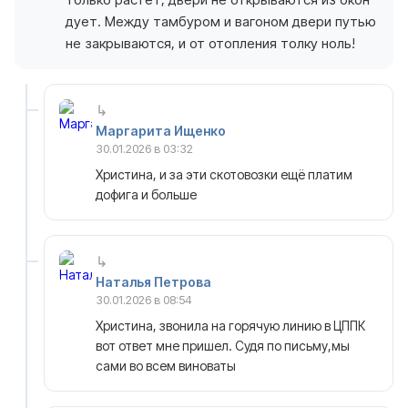
дует. Между тамбуром и вагоном двери путью
не закрываются, и от отопления толку ноль!
Маргарита Ищенко
30.01.2026 в 03:32
Христина, и за эти скотовозки ещё платим
дофига и больше
Наталья Петрова
30.01.2026 в 08:54
Христина, звонила на горячую линию в ЦППК
вот ответ мне пришел. Судя по письму,мы
сами во всем виноваты