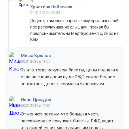
Христина Небеснюк
01.02.2026 в 06:23
Доцент, там еще вопрос к кому организовали!
про раскулачивание слышали, поехал бы
предприниматель на Мертвую землю, либо на
БАМ
Миша Крюков
30.01.2026 в 18:05
За что тогда покупаем билеты, цены подняли а
езди на своих двоих ну да РЖД самое бедное
не хватает денег в корманы чиновникам
Иван Дроздов
30.01.2026 в 19:12
Отменяют потому-что большая часть
пассажиров не покупают билеты, РЖД видит
что людей ездит мало смысл им гонять