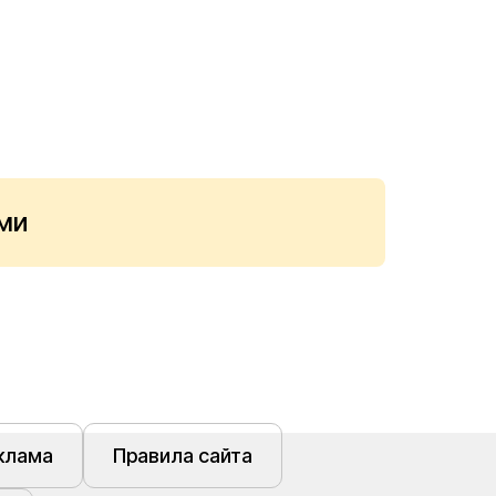
ми
клама
Правила сайта