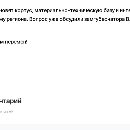
новят корпус, материально-техническую базу и ин
у региона. Вопрос уже обсудили замгубернатора В
м перемен!
нтарий
и из VK