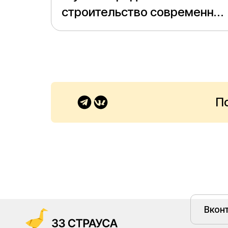
строительство современной
школы, рассчитанной на
1100 учеников.
П
Вкон