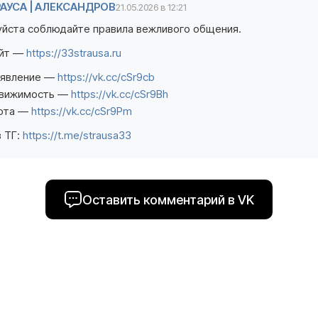
РАУСА | АЛЕКСАНДРОВ
21.05.2026 в 12:21
йста соблюдайте правила вежливого общения.
айт —
https://33strausa.ru
явление —
https://vk.cc/cSr9cb
вижимость —
https://vk.cc/cSr9Bh
ота —
https://vk.cc/cSr9Pm
в ТГ:
https://t.me/strausa33
Оставить комментарий в VK