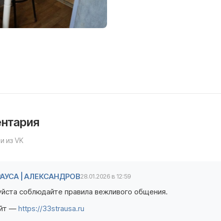
ентария
и из VK
РАУСА | АЛЕКСАНДРОВ
28.01.2026 в 12:59
йста соблюдайте правила вежливого общения.
айт —
https://33strausa.ru