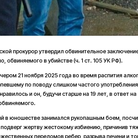
ской прокурор утвердил обвинительное заключение
, обвиняемого в убийстве (ч. 1 ст. 105 УК РФ).
ечером 21 ноября 2025 года во время распития алк
певшему по поводу слишком частого употребления
равилось и он, будучи старше на 19 лет, в ответ н
 обвиняемого.
й в юношестве занимался рукопашным боем, посчи
 подверг жертву жестокому избиению, причинив тя
жественных переломов ребер, разрыва печени и то