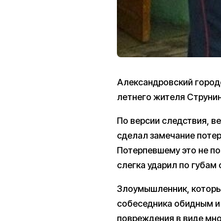
Александровский город
летнего жителя Струнино
По версии следствия, в
сделал замечание потер
Потерпевшему это не пон
слегка ударил по губам
Злоумышленник, которы
собеседника обидным и
повреждения в виде мно