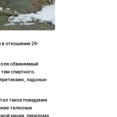
 в отношении 29-
оголя обвиняемый
 тем спиртного.
а претензию, ладонью
тал такое поведение
жкие телесные
нкой кишки, перелома