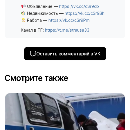
Объявление —
https://vk.cc/cSr9cb
Недвижимость —
https://vk.cc/cSr9Bh
Работа —
https://vk.cc/cSr9Pm
Канал в ТГ:
https://t.me/strausa33
Оставить комментарий в VK
Смотрите также