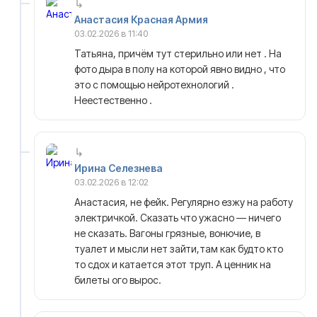
Анастасия Красная Армия
03.02.2026 в 11:40
Татьяна, причём тут стерильно или нет . На
фото дыра в полу на которой явно видно , что
это с помощью нейротехнологий .
Неестественно .
Ирина Селезнева
03.02.2026 в 12:02
Анастасия, не фейк. Регулярно езжу на работу
электричкой. Сказать что ужасно — ничего
не сказать. Вагоны грязные, вонючие, в
туалет и мысли нет зайти,там как будто кто
то сдох и катается этот труп. А ценник на
билеты ого вырос.