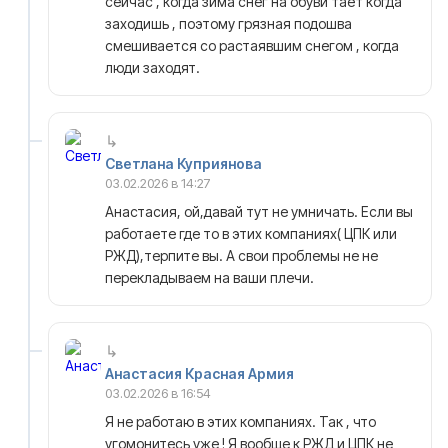
сейчас , когда зима снег на обуви тает когда
заходишь , поэтому грязная подошва
смешивается со растаявшим снегом , когда
люди заходят.
Светлана Куприянова
03.02.2026 в 14:27
Анастасия, ой,давай тут не умничать. Если вы
работаете где то в этих компаниях( ЦПК или
РЖД),терпите вы. А свои проблемы не не
перекладываем на ваши плечи.
Анастасия Красная Армия
03.02.2026 в 16:54
Я не работаю в этих компаниях. Так , что
угомонитесь уже ! Я вообще к РЖД и ЦПК не