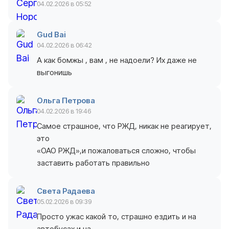
04.02.2026 в 05:52
Gud Bai
04.02.2026 в 06:42
А как бомжы , вам , не надоели? Их даже не
выгонишь
Ольга Петрова
04.02.2026 в 19:46
Самое страшное, что РЖД, никак не реагирует,
это
«ОАО РЖД»,и пожаловаться сложно, чтобы
заставить работать правильно
Света Радаева
05.02.2026 в 09:39
Просто ужас какой то, страшно ездить и на
автобусах и на