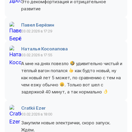
Это декомфортизация и отрицательное
развитие
Павел Берёзин
03.02.2026 в 17:29
Наталья Косолапова
03.02.2026 в 17:55
А мне на днях повезло
удивительно чистый и
тёплый вагон попался
как будто новый, ну
как новый лет 5 может, по сравнению с тем на
чем езжу обычно
. Только вот шел с
задержкой 40 минут, а так нормально
Cratkii Ezer
03.02.2026 в 18:00
Закупили новые электрички, скоро запуск.
Ждём.