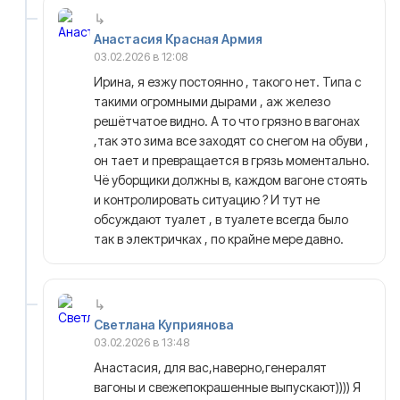
Анастасия Красная Армия
03.02.2026 в 12:08
Ирина, я езжу постоянно , такого нет. Типа с
такими огромными дырами , аж железо
решётчатое видно. А то что грязно в вагонах
,так это зима все заходят со снегом на обуви ,
он тает и превращается в грязь моментально.
Чё уборщики должны в, каждом вагоне стоять
и контролировать ситуацию ? И тут не
обсуждают туалет , в туалете всегда было
так в электричках , по крайне мере давно.
Светлана Куприянова
03.02.2026 в 13:48
Анастасия, для вас,наверно,генералят
вагоны и свежепокрашенные выпускают)))) Я