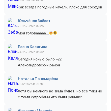
Как всегда погодные качели, плохо для сосудов
Юльчёнок Зэбэст
23.12.2025 в 02:25
Моя головааааа…
Елена Калягина
24.12.2025 в 05:32
Сегодня ночью было –22
Александровский район
Наталья Пономарёва
28.12.2025 в 01:56
Хотя бы немного но зима будет, но всё таки не
с теми сугробами что были раньше!
Aleksandr Macesta